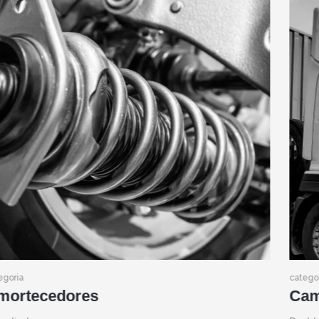
egoria
catego
aminhões
Kar