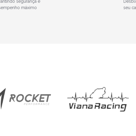
sbloqueie o potencial máximo do
Aprim
u caminhão
pistas