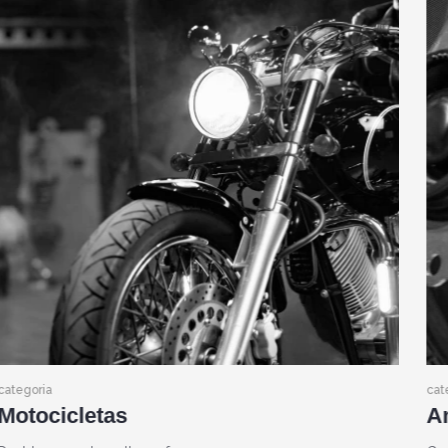
categoria
cat
Amortecedores
C