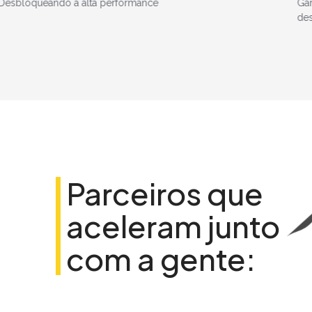
Garantindo segurança e
De
desempenho máximo
se
Parceiros que
aceleram junto
com a gente: