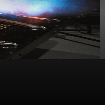
Motores
ATV
Acessórios
O
dinamômetro
mais pre
e confiável do mercado