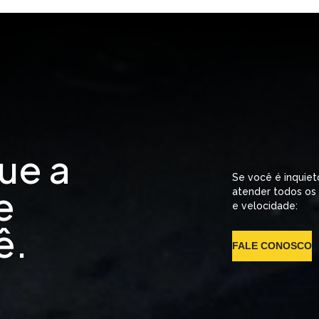
ue a
Se você é inquiet
e
atender todos os
e velocidade:
ê.
FALE CONOSCO