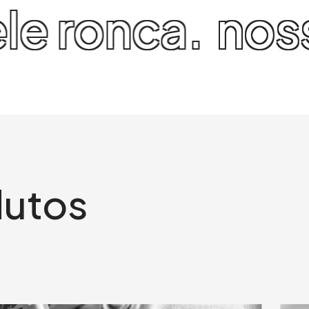
ulsa, ele ron
dutos