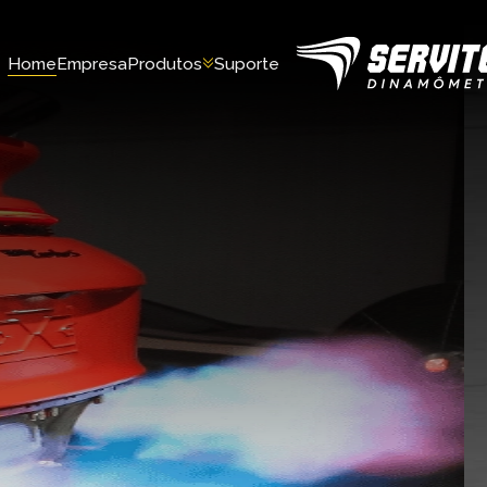
Home
Empresa
Produtos
Suporte
Carros
s
Motocicletas
os
Amortecedores
Caminhões
es da
Kart
Banco de fluxo
Equipamentos especiais